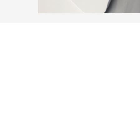
Wir haben es uns für die Bedruckung unse
aber auch für die Papierverarbeitung, die i
Aufgabe gemacht stets natürlich und nach
garantieren Ihnen die konsequente Umset
Druckes auf 100% Recyclingpapier unter
mineralölfreier Druckfarben aus nachwa