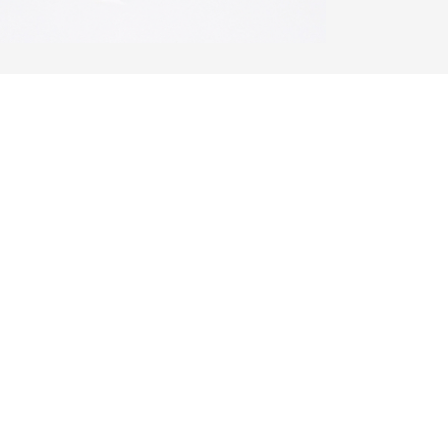
ßendienst sind mit Firmenwagen mit
auf Deutschlands Straßen. Des Weiteren
Flugreisen weitestgehend verzichtet und
 Gruppenreisen in der Regel auf
 zurückgegriffen.
ys legen wir größten Wert darauf, dass
ten werden, um einen kleinen Beitrag zum
agen.