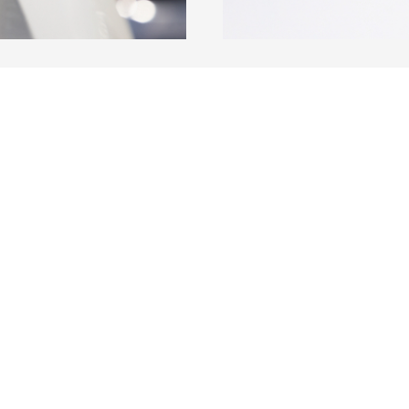
rer Flyer und Prospekte,
Unsere Mitarbeiter im Au
m Büroalltag anfällt, zur
Hybridantrieb unterwegs 
haltig zu handeln. Wir
wird innerbetrieblich auf 
zung eines Co2-neutralen
bei weiten Strecken sowie
 Verwendung
öffentliche Verkehrsmittel
chsenden Rohstoffen.
Auch bei unseren Give-awa
diese Grundsätze eingehal
Erhalt der Umwelt beizutr